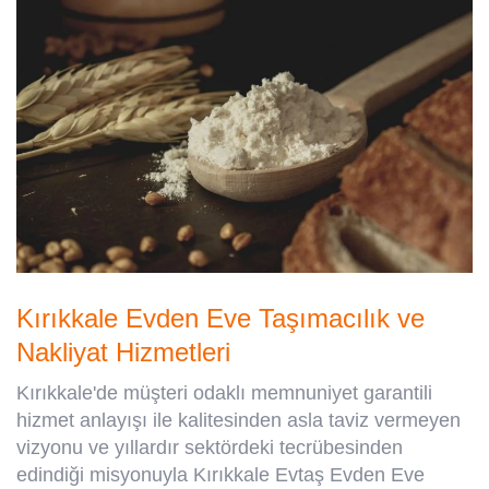
Kırıkkale Evden Eve Taşımacılık ve
Nakliyat Hizmetleri
Kırıkkale'de müşteri odaklı memnuniyet garantili
hizmet anlayışı ile kalitesinden asla taviz vermeyen
vizyonu ve yıllardır sektördeki tecrübesinden
edindiği misyonuyla Kırıkkale Evtaş Evden Eve